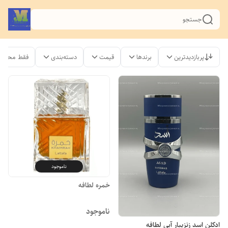
جستجو
پربازدیدترین
برندها
قیمت
دسته‌بندی
فقط محصول
ناموجود
خمره لطافه
ناموجود
ادکلن اسد زنزیبار آبی لطافه