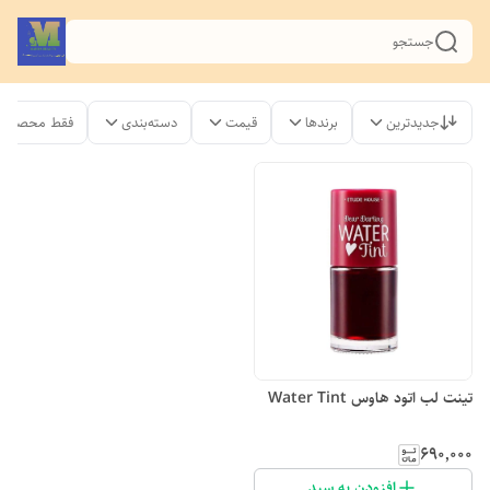
جستجو
جدیدترین
برندها
قیمت
دسته‌بندی
فقط محصولات
تینت لب اتود هاوس Water Tint
۶۹۰٬۰۰۰
افزودن به سبد