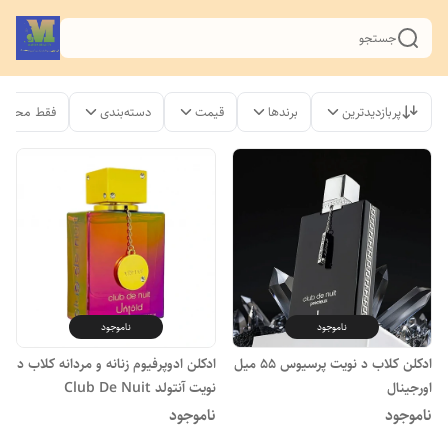
جستجو
پربازدیدترین
برندها
قیمت
دسته‌بندی
فقط محصول
ناموجود
ناموجود
ادکلن کلاب د نویت پرسیوس ۵۵ میل
ادکلن ادوپرفیوم زنانه و مردانه کلاب د
اورجینال
نویت آنتولد Club De Nuit
Untold حجم 105 میلی‌لیتر
ناموجود
ناموجود