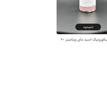
ناموجود
آبرسان هیالورونیک اسید مای ویتامینز ۶۰