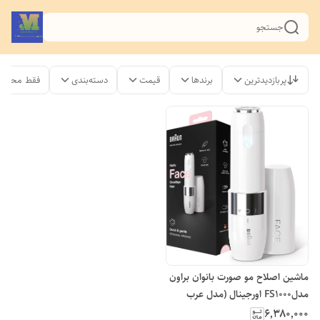
جستجو
پربازدیدترین
برندها
قیمت
دسته‌بندی
فقط محصول
ماشین اصلاح مو صورت بانوان براون
مدلFS1000 اورجینال (مدل عرب
نویس نیست)
۶٬۳۸۰٬۰۰۰