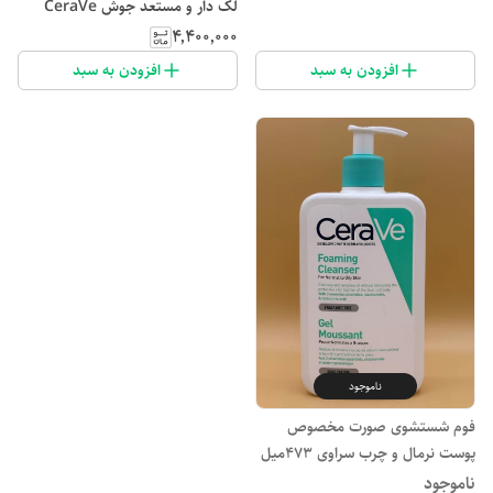
لک دار و مستعد جوش CeraVe
حجم 473 میل
۴٬۴۰۰٬۰۰۰
افزودن به سبد
افزودن به سبد
ناموجود
فوم شستشوی صورت مخصوص
پوست نرمال و چرب سراوی 473میل
ناموجود