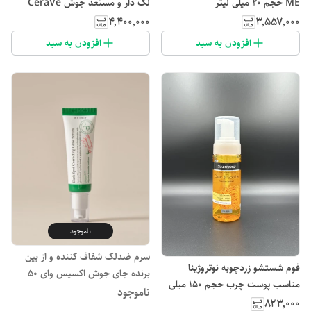
ME حجم 20 میلی لیتر
لک دار و مستعد جوش CeraVe
حجم 473 میل
۴٬۴۰۰٬۰۰۰
۳٬۵۵۷٬۰۰۰
افزودن به سبد
افزودن به سبد
ناموجود
سرم ضدلک شفاف کننده و از بین
فوم شستشو زردچوبه نوتروژینا
برنده جای جوش اکسیس وای 50
مناسب پوست چرب حجم 150 میلی
میل(انقضاء:2027)
ناموجود
لیتر
۸۲۳٬۰۰۰