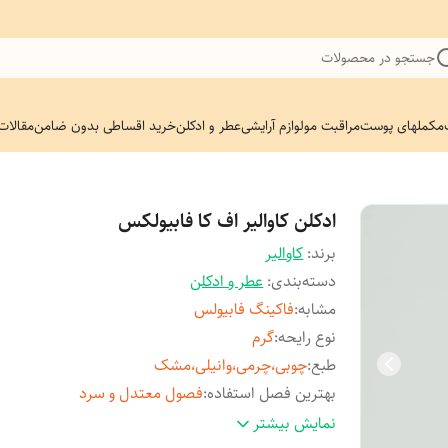
جستجو در محصولات
مکملهای پوست
مراقبت مو
لوازم آرایشی
عطر و ادکلن
خرید اقساطی بدون ضامن
مقالات
ادکلن کاوالیر اف کا فابیولکس
برند:
کاوالیر
دسته‌بندی
:
عطر و ادکلن
مشابه
:
فاکینگ فابیولس
نوع رایحه
:
گرم
طبع
:
چوبی،چرمی،وانیلی،مشک
بهترین فصل استفاده
:
فصول معتدل و سرد
حجم
:
۱۰۰ میل
نمایش بیشتر