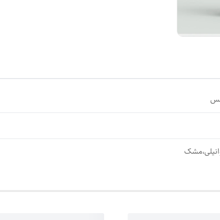
اصالت کالا
:
اصل
لس
انیلی،مشک