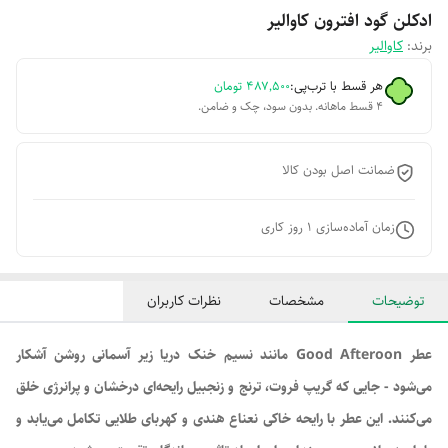
ادکلن گود افترون کاوالیر
برند:
کاوالیر
هر قسط با ترب‌پی:
۴۸۷٬۵۰۰
تومان
۴ قسط ماهانه. بدون سود، چک و ضامن.
ضمانت اصل بودن کالا
زمان آماده‌سازی
1
روز کاری
توضیحات
مشخصات
نظرات کاربران
عطر Good Afteroon مانند نسیم خنک دریا زیر آسمانی روشن آشکار
می‌شود - جایی که گریپ فروت، ترنج و زنجبیل رایحه‌ای درخشان و پرانرژی خلق
می‌کنند. این عطر با رایحه خاکی نعناع هندی و کهربای طلایی تکامل می‌یابد و