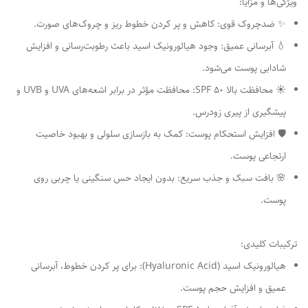
ویژگی‌ها و مزایا:
✨ ضدچروک قوی: کاهش و پر کردن خطوط ریز و چروک‌های صورت.
💧 آبرسانی عمیق: وجود هیالورونیک اسید باعث رطوبت‌رسانی و افزایش
شادابی پوست می‌شود.
☀️ محافظت بالا SPF 50: محافظت مؤثر در برابر اشعه‌های UVA و UVB و
پیشگیری از پیری زودرس.
🛡 افزایش استحکام پوست: کمک به بازسازی سلولی و بهبود خاصیت
ارتجاعی پوست.
🌸 بافت سبک و جذب سریع: بدون ایجاد حس سنگینی یا چربی روی
پوست.
ترکیبات کلیدی:
هیالورونیک اسید (Hyaluronic Acid): برای پر کردن خطوط، آبرسانی
عمیق و افزایش حجم پوست.