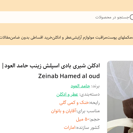
جستجو در محصولات
مکملهای پوست
مراقبت مو
لوازم آرایشی
عطر و ادکلن
خرید اقساطی بدون ضامن
مقالات
ادکلن شیری بادی اسپلش زینب حامد العود|
Zeinab Hamed al oud
برند:
حامد العود
دسته‌بندی
:
عطر و ادکلن
رایحه
:
خنک و کمی گلی
مناسب برای
:
آقایان و بانوان
حجم
:
۵۰ میل
کشور سازنده
:
امارات