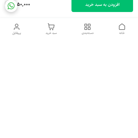
1,950,000
افزودن به سبد خرید
خانه
دسته‌بندی
سبد خرید
پروفایل
دسترسی سریع
خرید اقساطی بدون ضامن
سیاست حریم خصوصی
درباره ما
قوانین و مقررات
تماس با ما
شکایات
شماره تماس
09379018157
آدرس ایمیل
Mahya.beauty.original@gmail.com