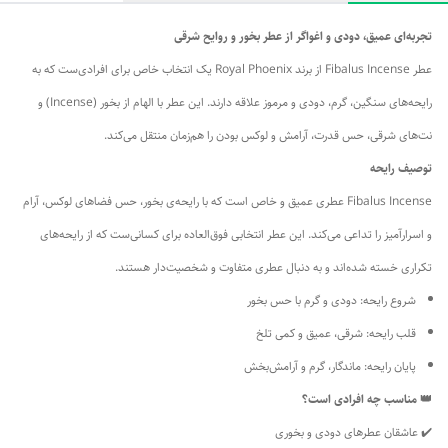
تجربه‌ای عمیق، دودی و اغواگر از عطر بخور و روایح شرقی
عطر Fibalus Incense از برند Royal Phoenix یک انتخاب خاص برای افرادی‌ست که به
رایحه‌های سنگین، گرم، دودی و مرموز علاقه دارند. این عطر با الهام از بخور (Incense) و
نت‌های شرقی، حس قدرت، آرامش و لوکس بودن را هم‌زمان منتقل می‌کند.
توصیف رایحه
Fibalus Incense عطری عمیق و خاص است که با رایحه‌ی بخور، حس فضاهای لوکس، آرام
و اسرارآمیز را تداعی می‌کند. این عطر انتخابی فوق‌العاده برای کسانی‌ست که از رایحه‌های
تکراری خسته شده‌اند و به دنبال عطری متفاوت و شخصیت‌دار هستند.
شروع رایحه: دودی و گرم با حس بخور
قلب رایحه: شرقی، عمیق و کمی تلخ
پایان رایحه: ماندگار، گرم و آرامش‌بخش
👑 مناسب چه افرادی است؟
✔️ عاشقان عطرهای دودی و بخوری