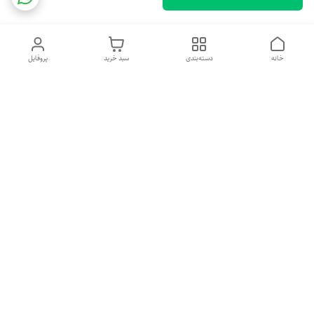
خانه
دسته‌بندی
سبد خرید
پروفایل
دسترسی سریع
خرید اقساطی بدون ضامن
سیاست حریم خصوصی
درباره ما
قوانین و مقررات
تماس با ما
شکایات
شماره تماس
09379018157
آدرس ایمیل
Mahya.beauty.original@gmail.com