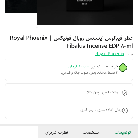
عطر فیبالوس اینسنس رویال فونیکس | Royal Phoenix
Fibalus Incense EDP 80ml
برند:
Royal Phoenix
هر قسط با ترب‌پی:
۸۰۰٬۰۰۰
تومان
۴ قسط ماهانه. بدون سود، چک و ضامن.
ضمانت اصل بودن کالا
زمان آماده‌سازی
1
روز کاری
توضیحات
مشخصات
نظرات کاربران