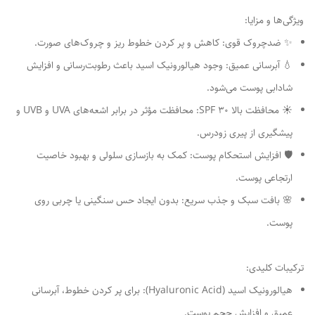
ویژگی‌ها و مزایا:
✨ ضدچروک قوی: کاهش و پر کردن خطوط ریز و چروک‌های صورت.
💧 آبرسانی عمیق: وجود هیالورونیک اسید باعث رطوبت‌رسانی و افزایش
شادابی پوست می‌شود.
☀️ محافظت بالا SPF ۳۰: محافظت مؤثر در برابر اشعه‌های UVA و UVB و
پیشگیری از پیری زودرس.
🛡 افزایش استحکام پوست: کمک به بازسازی سلولی و بهبود خاصیت
ارتجاعی پوست.
🌸 بافت سبک و جذب سریع: بدون ایجاد حس سنگینی یا چربی روی
پوست.
ترکیبات کلیدی:
هیالورونیک اسید (Hyaluronic Acid): برای پر کردن خطوط، آبرسانی
عمیق و افزایش حجم پوست.