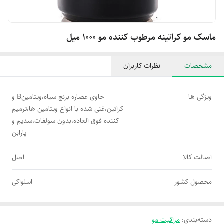
ماسک مو کراتینه مرطوب کننده مو 1000 میل
مشخصات
نظرات کاربران
ویژگی ها
حاوی عصاره برنج سیاه،ویتامینB و
کراتین،غنی شده با انواع ویتامین ها،ترمیم
کننده فوق العاده،بدون سولفات،سدیم و
پارابن
اصالت کالا
اصل
محصول کشور
اسلواکی
دسته‌بندی
:
مراقبت مو