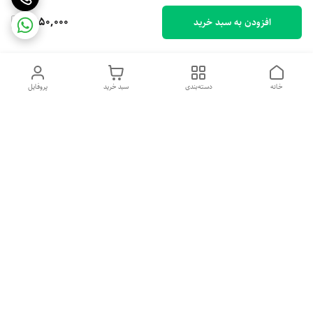
1,950,000
افزودن به سبد خرید
خانه
دسته‌بندی
سبد خرید
پروفایل
دسترسی سریع
خرید اقساطی بدون ضامن
سیاست حریم خصوصی
درباره ما
قوانین و مقررات
تماس با ما
شکایات
شماره تماس
09379018157