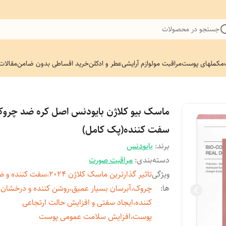
جستجو در محصولات
مکملهای پوست
مراقبت مو
لوازم آرایشی
عطر و ادکلن
خرید اقساطی بدون ضامن
مقالات
ماسک بیو کلاژن بایودنس اصل کره ضد چروک
سفت کننده(پک کامل)
برند:
بایودنس
دسته‌بندی
:
مراقبت صورت
ویژگی
تاثیر گذارترین ماسک کلاژن 2024،سفت کننده
ها
:
چروک،آبرسان بسیار عمیق،روشن کننده و درخشان
کننده،ایجاد سفتی و افزایش حالت ارتجاعی
پوست،افزایش سلامت عمومی پوست