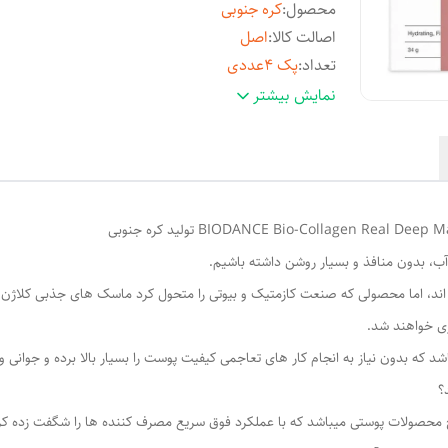
محصول
:
کره جنوبی
اصالت کالا
:
اصل
تعداد
:
پک ۴عددی
تاریخ انقضاء
:
4/2028
نمایش بیشتر
ب، بدون منافذ و بسیار روشن داشته باشیم.
د، اما محصولی که صنعت کازمتیک و بیوتی را متحول کرد ماسک های جذبی کلاژن بوده
ی خواهند شد.
ون نیاز به انجام کار های تعاجمی کیفیت پوست را بسیار بالا برده و جوانی و شادابی را در عرض 3 سا
؟
خ محصولات پوستی میباشد که با عملکرد فوق سریع مصرف کننده ها را شگفت زده ک