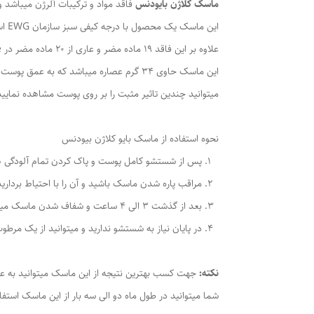
ماسک کلاژن بایودنس
فاقد مواد و ترکیبات آلرژن میباشد 
این ماسک یک محصول با درجه کیفی سبز سازمان EWG است.
علاوه بر این فاقد 19 ماده مضر و عاری از 20 ماده مضر در Hwahae بوده و فاقد 25 ماده حساسیت زا طبق اعلام MFDS میباشد.
این ماسک حاوی 34 گرم عصاره میباشد که
میتوانید چندین تاثیر مثبت را بر روی پوست مشاهده نمایید
نحوه استفاده از ماسک بایو کلاژن بیودنس
پس از شستشو کامل پوست و پاک کردن تمام آلودگی ها 
مراقب پاره شدن ماسک باشید و آن را با احتیاط بردارید
بعد از گذشت 3 الی 4 ساعت و شفاف شدن ماسک میتوانید آن را بردارید.
در پایان نیاز به شستشو ندارید و میتوانید از یک مرطوب
نکته:
جهت کسب بهترین نتیجه از این ماسک میتوانید به ع
شما میتوانید در طول ماه دو الی سه بار از این ماسک استفاد