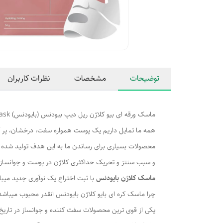
توضیحات
مشخصات
نظرات کاربران
ماسک ورقه ای بیو کلاژن ریل دیپ بیودنس (بایودنس) BIODANCE Bio-Collagen Real Deep Mask تولید کره جنوبی
همه ما تمایل داریم یک پوست همواره سفت، درخشان، پر آ
محصولات بسیاری برای رساندن ما به این هدف تولید شده ان
و سبب سنتز و تحریک حداکثری کلاژن در پوست و جوانساز
ماسک کلاژن بایودنس
با ثبت اختراع یک نوآوری جدید میباشد که بد
چرا ماسک کره ای بایو کلاژن بایودنس انقدر محبوب میباشد
یکی از قوی ترین محصولات سفت کننده و جوانساز در تاری