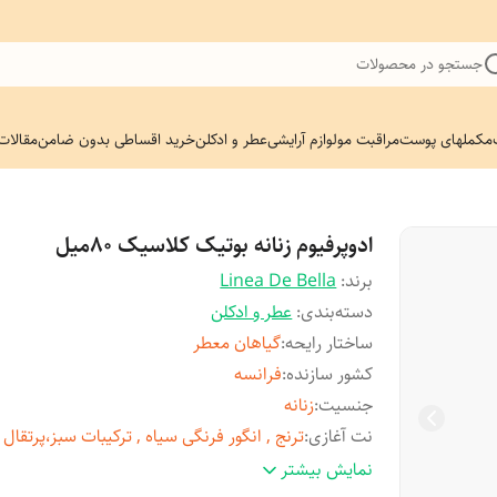
جستجو در محصولات
مکملهای پوست
مراقبت مو
لوازم آرایشی
عطر و ادکلن
خرید اقساطی بدون ضامن
مقالات
ادوپرفیوم زنانه بوتیک کلاسیک 80میل
برند:
Linea De Bella
دسته‌بندی
:
عطر و ادکلن
ساختار رایحه
:
گیاهان معطر
کشور سازنده
:
فرانسه
جنسیت
:
زنانه
نت آغازی
:
ترنج , انگور فرنگی سیاه , ترکیبات سبز،پرتقال
نت میانی
:
وانیل , دانه تونکا , چوب صندل
نمایش بیشتر