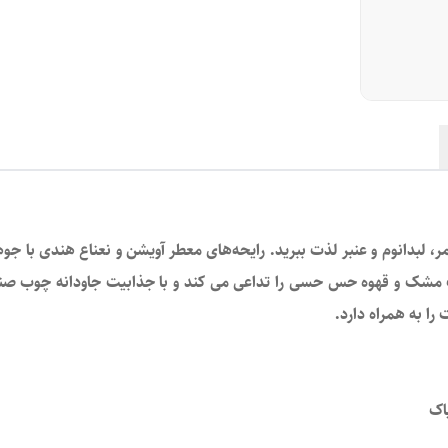
نت پایانی
:
گل برف , یاس پرتقال، گل رز
نوع غلظت
:
ادوپرفیوم
نوع رایحه
:
گرم و شیرین
مشابه
:
دیور جادور
حجم
:
۸۰ میل
اصالت کالا
:
اصل
ی مر، لبدانوم و عنبر لذت ببرید. رایحه‌های معطر آویشن و نعناع هندی با 
ریف مشک و قهوه حس حسی را تداعی می کند و با جذابیت جاودانه چوب ص
ا به همراه دارد.
اک