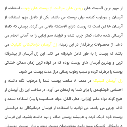
از مهم ترین قسمت های
روتین های مراقبت از پوست های
چرب
، استفاده از
آبرسان و مرطوب کننده برای پوست می باشد. یکی از دلایل مهم استفاده از
آبرسان ها این است که پوست دارای الاستیته بالایی می گردد. پوستی که کاملا
آبرسانی شده باشد، کمتر چرب شده و فرایند سم زدایی را به آسانی انجام می
دهد. از محصولات پرطرفدار در این زمینه،
ژل آبرسان دراماتیکالی کلینیک
می
باشد که پوست را به طور کامل هیدراته می کند. این ژل آبرسان از پیشرفته
ترین و بهترین آبرسان های پوست بوده که در کوتاه ترین زمان ممکن خشکی
پوست را برطرف کرده و سبب رطوب رسانی دراز مدت پوست می شود.
ژل آبرسان کلینیک
در مدت 8 ساعت پوست شما را مرطوب نگه داشته و
احساس خوشایندی را برای شما به ارمغان می آورد. در ساخت این ژل آبرسان از
هیچ گونه مواد مضر (پارابن، عطر، الکل، مواد حساسیت زا و..) استفاده نشده و
فاقد چربی می باشد. می توانید با استفاده از آبرسان درماتیکالی به درخشش
پوست خود کمک کرده و همیشه پوستی صاف و نرم داشته باشید. این آبرسان
درماتیکالی کلینیک مورد تایید متخصصان پوست بوده و برای پوست معمولی،