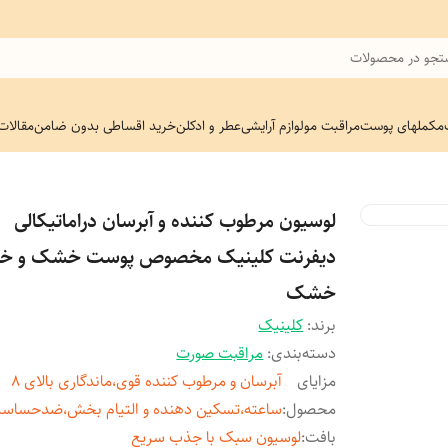
جو در محصولات
مکملهای پوست
مراقبت مو
لوازم آرایشی
عطر و ادکلن
خرید اقساطی بدون ضامن
مقالات
لوسیون مرطوب کننده و آبرسان دراماتیکالی
دیفرنت کلینیک مخصوص پوست خشک و خی
خشک
برند:
کلینیک
دسته‌بندی
:
مراقبت صورت
مزایای
آبرسان و مرطوب کننده قوی،ماندگاری بالای 8
محصول
:
ساعته،تسکین دهنده و التیام بخش،ضدحساس
بافت
:
لوسیون سبک با جذب سریع