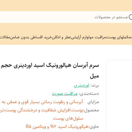
جستجو در محصولات
مکملهای پوست
مراقبت مو
لوازم آرایشی
عطر و ادکلن
خرید اقساطی بدون ضامن
مقالات
میل
برند:
اوردینری
دسته‌بندی
:
مراقبت صورت
مزایای
آبرسانی و رطوبت رسانی بسیار قوی و عمقی به
محصول
:
پوست،افزایش شفافیت و درخشندگی پوست،ترم
سلول‌های پوست
حاوی
:
هیالورونیک اسید 2% و ویتامین B5