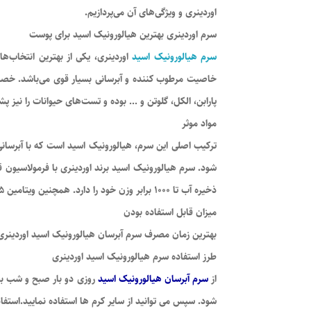
اوردینری و ویژگی‌های آن می‌پردازیم.
سرم اوردینری بهترین هیالورونیک اسید برای پوست
سرم هیالورونیک اسید
خاصیت مرطوب کننده و آبرسانی بسیار قوی می‌باشد. خصوص
پارابن، الکل، گلوتن و … بوده و تست‌های حیوانات را نیز پشت
مواد موثر
ترکیب اصلی این سرم، هیالورونیک اسید است که با آبرسا
شود. سرم هیالورونیک اسید برند اوردینری با فرمولاسیون 
ذخیره آب تا 1000 برابر وزن خود را دارد. همچنین ویتامین B5 در این سرم به بافزایش جدب و آبرسانی بیشتر کمک می کند.
میزان قابل استفاده بودن
بهترین زمان مصرف سرم آبرسان هیالورونیک اسید اوردینری تا 12 ماه پس از باز شدن درب محصول می 
از
سرم آبرسان هیالورونیک اسید
روزی دو بار صبح و شب بع
شود. سپس می توانید از سایر کرم ها استفاده نمایید.استف