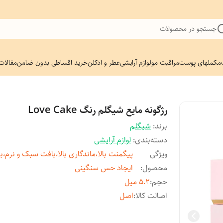
جستجو در محصولات
مکملهای پوست
مراقبت مو
لوازم آرایشی
عطر و ادکلن
خرید اقساطی بدون ضامن
مقالات
رژگونه مایع شیگلم رنگ Love Cake
برند:
شیگلم
دسته‌بندی
:
لوازم آرایشی
ویژگی
پیگمنت بالا،ماندگاری بالا،بافت سبک و نرم،ب
محصول
:
ایجاد حس سنگینی
حجم
:
5.2 میل
اصالت کالا
:
اصل