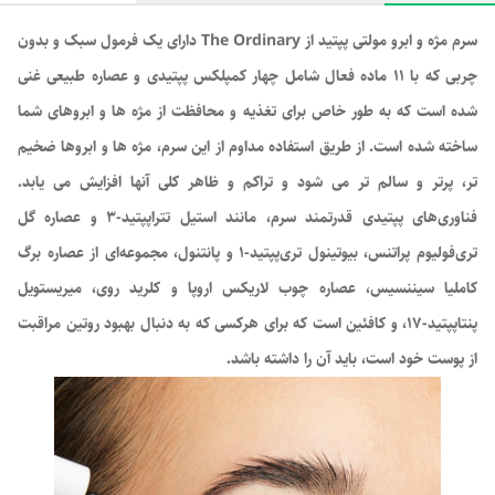
سرم مژه و ابرو مولتی پپتید از The Ordinary دارای یک فرمول سبک و بدون
چربی که با 11 ماده فعال شامل چهار کمپلکس پپتیدی و عصاره طبیعی غنی
شده است که به طور خاص برای تغذیه و محافظت از مژه ها و ابروهای شما
ساخته شده است. از طریق استفاده مداوم از این سرم، مژه ها و ابروها ضخیم
تر، پرتر و سالم تر می شود و تراکم و ظاهر کلی آنها افزایش می یابد.
فناوری‌های پپتیدی قدرتمند سرم، مانند استیل تتراپپتید-3 و عصاره گل
تری‌فولیوم پراتنس، بیوتینول تری‌پپتید-1 و پانتنول، مجموعه‌ای از عصاره برگ
کاملیا سیننسیس، عصاره چوب لاریکس اروپا و کلرید روی، میریستویل
پنتاپپتید-17، و کافئین است که برای هرکسی که به دنبال بهبود روتین مراقبت
از پوست خود است، باید آن را داشته باشد.