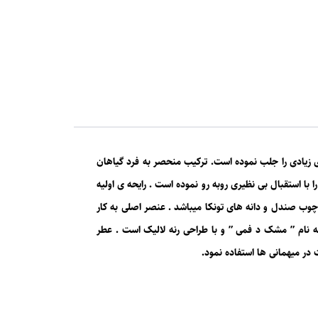
د تا زمان حال طرفدارهای زیادی را جلب نموده است. ترکیب منحصر به فرد گیاهان
ا با استقبال بی نظیری روبه رو نموده است . رایحه ی اولیه
 ، چوب صندل و دانه های تونکا میباشد
.
عنصر اصلی به کار
 وانیل تعیین شده است . ظاهر کلاسیک این ادکلن الهام گرفته از محصول سال 1935 شرکت لالیک به نام ” مشک د فمی ” و با طراحی رنه لالیک است . عطر
 در میهمانی ها استفاده نمود.