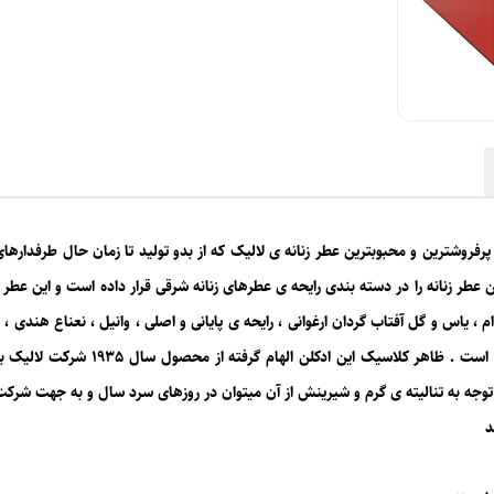
بهترین فصل استفاده
:
پاییز و زمستان
نوع غلظت
:
ادو پرفیوم
حجم
:
100 میل
دکلن لالیک قرمز-لالیک له پارفوم-Lalique Le Parfum پرفروشترین و محبوبترین عطر زنانه ی لالیک که از بدو تولی
ن عطر زنانه را در دسته بندی رایحه ی عطرهای زنانه شرقی قرار داده است و این عطر ر
ام ، یاس و گل آفتاب گردان ارغوانی ، رایحه ی پایانی و اصلی ، وانیل ، نعناع هندی
رفته در این عطر بر اساس نظر کاربران ،
 توجه به تنالیته ی گرم و شیرینش از آن میتوان در روزهای سرد سال و به جهت شرکت
د