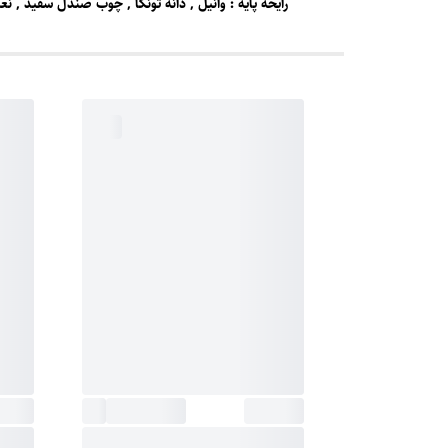
رایحه پایه : وانیل , دانه تونکا , چوب صندل سفید , ن