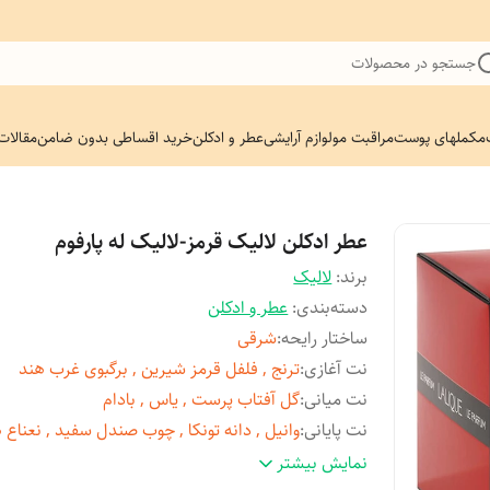
جستجو در محصولات
مکملهای پوست
مراقبت مو
لوازم آرایشی
عطر و ادکلن
خرید اقساطی بدون ضامن
مقالات
عطر ادکلن لالیک قرمز-لالیک له پارفوم
برند:
لالیک
دسته‌بندی
:
عطر و ادکلن
ساختار رایحه
:
شرقی
نت آغازی
:
ترنج , فلفل قرمز شیرین , برگبوی غرب هند
نت میانی
:
گل آفتاب پرست , یاس , بادام
نت پایانی
:
وانیل , دانه تونکا , چوب صندل سفید , نعناع
جنسیت
:
زنانه
نمایش بیشتر