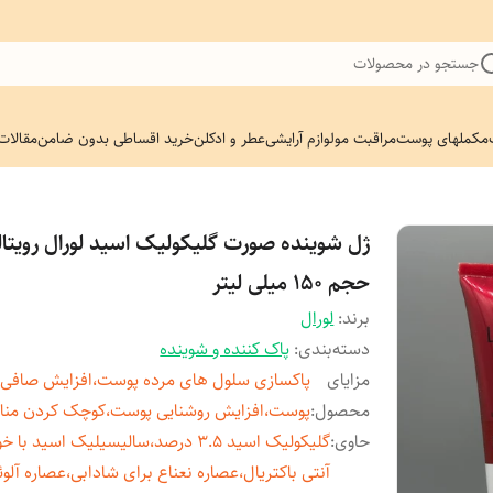
جستجو در محصولات
مکملهای پوست
مراقبت مو
لوازم آرایشی
عطر و ادکلن
خرید اقساطی بدون ضامن
مقالات
ژل شوینده صورت گلیکولیک اسید لورال رویتا
حجم 150 میلی لیتر
برند:
لورال
دسته‌بندی
:
پاک کننده و شوینده
مزایای
پاکسازی سلول های مرده پوست،افزایش صافی
محصول
:
پوست،افزایش روشنایی پوست،کوچک کردن منا
حاوی
:
گلیکولیک اسید 3.5 درصد،سالیسیلیک اسید ب
آنتی باکتریال،عصاره نعناع برای شادابی،عصاره آلوئه