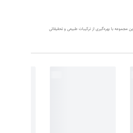
اشند و هم با محیط زیست سازگار باشند، ست Glow Care انتخاب ایده‌آلی است. این مجموعه با بهره‌گیری از ترکیبات طبیعی و تحقیقاتی