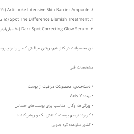
1. Artichoke Intensive Skin Barrier Ampoule (30 میلی‌لیتر): برای ترمیم و تقویت سد پوستی.
2. Spot The Difference Blemish Treatment (15 میلی‌لیتر): درمان‌کننده سریع لکه‌ها و قرمزی‌های پوست.
3. Dark Spot Correcting Glow Serum (50 میلی‌لیتر + 5 میلی‌لیتر هدیه): روشن‌کننده و یکدست‌کننده رنگ پوست.
این محصولات در کنار هم، روتین مراقبتی کاملی را برای پو
مشخصات فنی
• دسته‌بندی: محصولات مراقبت از پوست
• برند: Axis-Y
• ویژگی‌ها: وگان، مناسب برای پوست‌های حساس
• کاربرد: ترمیم پوست، کاهش لک و روشن‌کننده
• کشور سازنده: کره جنوبی