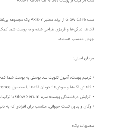
ست مراقبت از پوست Axis-Y Glow Care Set
ست Glow Care از برند 
لک‌ها، تیرگی‌ها و قرمزی طراحی شده و به پوست شما کمک م
جوش مناسب هستند.
مزایای اصلی:
• ترمیم پوست: آمپول تقویت سد پوستی به پوست شما کمک م
• کاهش لک‌ها و جوش‌ها: درمان لکه‌ها با محصول Spot The Difference باعث کاهش قرمزی و جوش‌ها می‌شود.
• افزایش درخشندگی پوست: سرم Glow Serum با ترکیبات پیشرفته خود، به پوست شما جلوه‌ای درخشان و شفاف می‌بخشد.
• وگان و بدون تست حیوانی: مناسب برای افرادی که به د
محتویات پک: