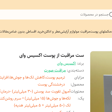
جستجو در محصولات
مکملهای پوست
مراقبت مو
لوازم آرایشی
عطر و ادکلن
خرید اقساطی بدون ضامن
مقالات
ست مراقبت از پوست اکسیس وای
برند:
اکسیس وای
دسته‌بندی
:
مراقبت صورت
مزایای
ترمیم پوست،کاهش لک‌ها و جوش‌ها،افزای
محصول
:
درخشندگی پوست
محتویات
آمپول تقویت سد پوستی (30 میلی‌لیتر) -د
پک
:
لکه‌ها و جوش‌ها (15 میلی‌لیتر) • سرم روشن
لک (50 میلی‌لیتر + 5 میلی‌لیتر هدیه)