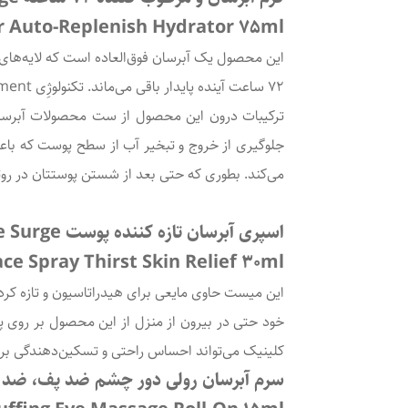
r Auto-Replenish Hydrator 75ml
این محصول یک آبرسان فوق‌العاده است که لایه‌های پو
72 ساعت آینده پایدار باقی می‌ماند. تکنولوژِی Auto-Replenishment بکاربرده شده در این محصول، پوست و خطوط سطحی آن را با آبرسانی پر می‌کند.
جلوگیری از خروج و تبخیر آب از سطح پوست که با
می‌کند. بطوری که حتی بعد از شستن پوستتان در رو
اسپری آبرسان تازه کننده پوست Moisture Surge کلینیک (30 میل)
ce Spray Thirst Skin Relief 30ml
این میست حاوی مایعی برای هیدراتاسیون و تازه کرد
کلینیک می‌تواند احساس راحتی و تسکین‌دهندگی برا
سرم آبرسان رولی دور چشم ضد پف، ضد خشکی 