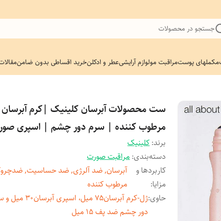
جستجو در محصولات
مکملهای پوست
مراقبت مو
لوازم آرایشی
عطر و ادکلن
خرید اقساطی بدون ضامن
مقالات
ست محصولات آبرسان کلینیک |کرم آبرسان
مرطوب کننده | سرم دور چشم | اسپری صور
برند:
کلینیک
دسته‌بندی
:
مراقبت صورت
کاربردها و
آبرسان, ضد آلرژی, ضد حساسیت, ضدچرو
مزایا
:
مرطوب کننده
حاوی
:
ژل-کرم آبرسان75 میل، اسپری آبرسان
دور چشم ضد پف 15 میل