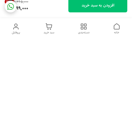
36
%
۱٬۲۶۵٬۰۰۰
افزودن به سبد خرید
799,000
خانه
دسته‌بندی
سبد خرید
پروفایل
دسترسی سریع
خرید اقساطی بدون ضامن
سیاست حریم خصوصی
درباره ما
قوانین و مقررات
تماس با ما
شکایات
شماره تماس
09379018157
آدرس ایمیل
Mahya.beauty.original@gmail.com