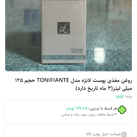
روغن مغذی پوست لانژه مدل TONIFIANTE حجم 125
میلی لیتر(3 ماه تاریخ دارد)
برند:
لانژه
هر قسط با ترب‌پی:
۱۹۹٬۷۵۰
تومان
۴ قسط ماهانه. بدون سود، چک و ضامن.
ضمانت اصل بودن کالا