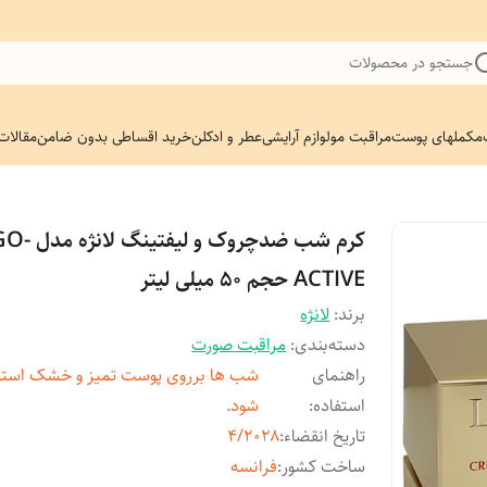
جستجو در محصولات
مکملهای پوست
مراقبت مو
لوازم آرایشی
عطر و ادکلن
خرید اقساطی بدون ضامن
مقالات
کرم شب ضدچروک و لیف
ACTIVE حجم 50 میلی لیتر
برند:
لانژه
دسته‌بندی
:
مراقبت صورت
راهنمای
شب ها برروی پوست تمیز و خشک استف
استفاده
:
شود.
تاریخ انقضاء
:
۴/۲۰۲۸
ساخت کشور
:
فرانسه