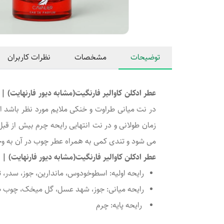
توضیحات
مشخصات
نظرات کاربران
عطر ادکلن کاوالیر فارنگیت(مشابه دیور فارنهایت) | Cavalier Farengate
در نت میانی طراوت و خنکی ملایم مورد نظر باشد
زمان طولانی و در نت انتهایی رایحه چرم بیش از قبل
می شود و تندی کمی به همراه عطر چوب در آن به وج
عطر ادکلن کاوالیر فارنگیت(مشابه دیور فارنهایت) | Cavalier Farengate (رایحه):
رایحه اولیه: اسطوخودوس، ماندارین، جوز، سدر، ترن
رایحه میانی: جوز، شهد عسل، گل میخک، چوب 
رایحه پایه: چرم