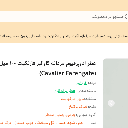
جستجو در محصولات
مکملهای پوست
مراقبت مو
لوازم آرایشی
عطر و ادکلن
خرید اقساطی بدون ضامن
مقالات
عطر ادوپرفیوم مردانه کاوالیر فارنگیت ۱۰۰ 
(Cavalier Farengate)
برند:
کاوالیر
دسته‌بندی
:
عطر و ادکلن
مشابه
:
دیور فارنهایت
طبع
:
خنک و تلخ
گروه بویایی
:
چرمی،چوبی،معطر
نت
جوز، شهد عسل، گل میخک، چوب صندل، برگ بن