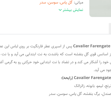
میانی
:
گل یاس، سوسن، سدر
نت
اسطوخودوس، ماندارین، جوز، سدر، ترنج، لیمو، با
نمایش بیشتر
آغازی
:
زالزالک
نت پایانی
:
چرم
مناسب
:
آقایان
برند
:
کاوالیر امارات
حجم
:
100 میل
پس از اسپری عطر فارنگیت بر روی لباس این عطر
بهترین فصل استفاده
:
فصول معتدل و گرم
 از اسانس قوی گل بنفشه است که باشدت به نت ابتدایی می آید و با ن
اصالت کالا
:
اصل
 خود را آشکار می کند و در تضاد با نت ابتدایی خود حرکتی رو به گرمی آ
ود می آید.
ج، لیمو، بابونه، زالزالک
صندل، برگ بنفشه، گل یاس، سوسن، سدر