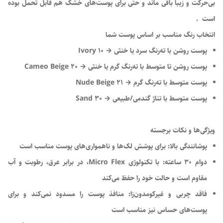
بی‌حرکت و زیبا باقی ماند و حتی برای پوست‌های خشک هم قابل تحمل بوده
است .
انتخاب رنگ مناسب بر اساس پوست شما
پوست روشن با ته‌رنگ سرد یا خنثی → Ivory 10
پوست روشن‌ تا متوسط با ته‌رنگ گرم یا خنثی → Cameo Beige 20
پوست متوسط با ته‌رنگ گرم → Nude Beige 21
پوست متوسط با تناژ گندمی‌/طبیعی → Sand 30
ویژگی‌ها و نکات برجسته
پوشانندگی بالا: برای پوشش لک‌ها و ناهمواری‌های پوست مناسب است
دوام ۳۰ ساعته: با تکنولوژی Micro Flex، در برابر عرق، رطوبت و آب
مقاوم است و حالت خود را حفظ می‌کند
فاقد چربی و غیرکومدون‌زا: منافذ پوست را مسدود نمی‌کند و برای
پوست‌های حساس نیز مناسب است