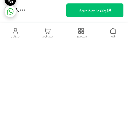
948,000
افزودن به سبد خرید
خانه
دسته‌بندی
سبد خرید
پروفایل
دسترسی سریع
خرید اقساطی بدون ضامن
سیاست حریم خصوصی
درباره ما
قوانین و مقررات
تماس با ما
شکایات
شماره تماس
09379018157