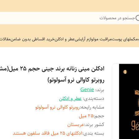
جستجو در محصولات
مکملهای پوست
مراقبت مو
لوازم آرایشی
عطر و ادکلن
خرید اقساطی بدون ضامن
مقالات
ادکلن مینی زنانه برند جینی حجم ۵
روبرتو کاوالی نرو آسولوتو)
برند:
Genie
دسته‌بندی
:
عطر و ادکلن
مشابه رایحه
:
روبرتو کاوالی نرو آسولوتو
حجم
:
25 میل
کشور برند
:
عربستان
بسته بندی
:
ادکلنهای ۲۵ میل فاقد سلفون هستند