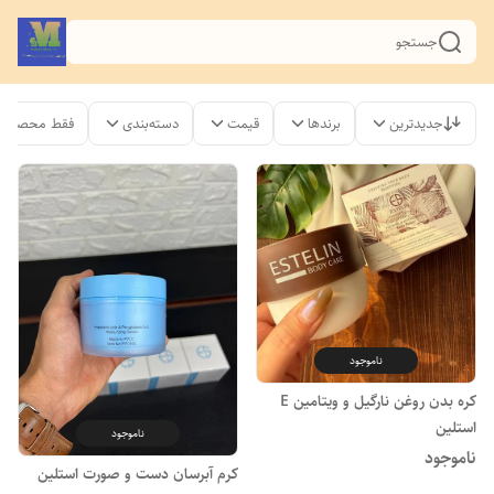
جستجو
جدیدترین
برندها
قیمت
دسته‌بندی
فقط محصولات
ناموجود
کره بدن روغن نارگیل و ویتامین E
استلین
ناموجود
ناموجود
کرم آبرسان دست و صورت استلین