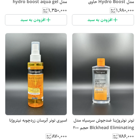
مدل Hydro Boost حاوی
مدل hydro boost aqua gel
هیالورونیک اسید حجم 200 میلی لیتر
حجم 50 میلی لیتر(مدل عربی)
۱٬۳۵۰٬۰۰۰
۱٬۶۸۰٬۰۰۰
افزودن به سبد
افزودن به سبد
تونر نوتروژینا ضدجوش سرسیاه مدل
اسپری تونر آبرسان زردچوبه نیتروژنا
Blckhead Eliminating حجم 200
میلی لیتر
۸۷۰٬۰۰۰
۷۸۶٬۰۰۰