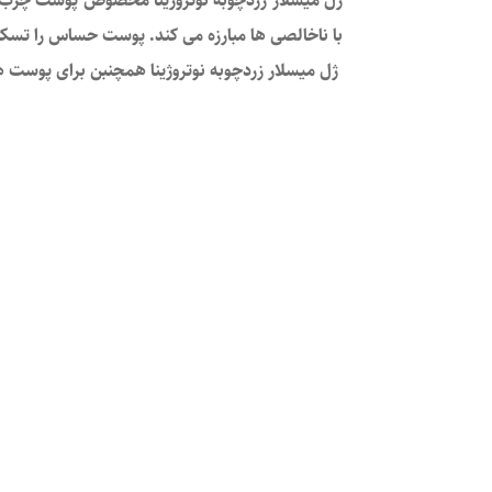
ژل میسلار زردچوبه نوتروژینا مخصوص پوست چرب یک 
با ناخالصی ها مبارزه می کند. پوست حساس را تسکین
ژل میسلار زردچوبه نوتروژینا همچنبن برای پوس