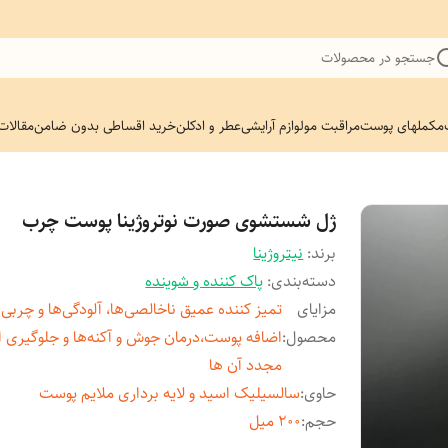
جستجو در محصولات
مکملهای پوست
مراقبت مو
لوازم آرایشی
عطر و ادکلن
خرید اقساطی بدون ضامن
مقالات
ژل شستشوی صورت نوتروژینا پوست چرب
برند:
نیتروژینا
دسته‌بندی
:
پاک کننده و شوینده
مزایای
تمیز کننده عمیق ناخالصی‌ها، آلودگی‌ها و چربی‌
محصول
:
اضافه پوست،درمان جوش و آکنه‌ها و جلوگیری از
مجدد آن ها
حاوی
:
سالسیلیک اسید و لایه برداری ملایم پوست
حجم
:
200 میل