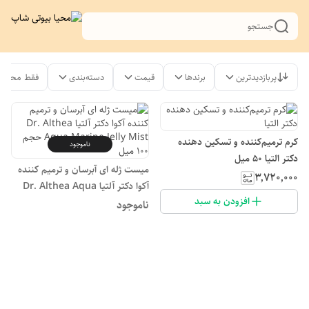
جستجو
پربازدیدترین
برندها
قیمت
دسته‌بندی
فقط محصول
کرم ترمیم‌کننده و تسکین دهنده
ناموجود
دکتر التیا 50 میل
میست ژله‌ ای آبرسان و ترمیم کننده
۳٬۷۲۰٬۰۰۰
آکوا دکتر آلتیا Dr. Althea Aqua
افزودن به سبد
Marine Jelly Mist حجم 100 میل
ناموجود