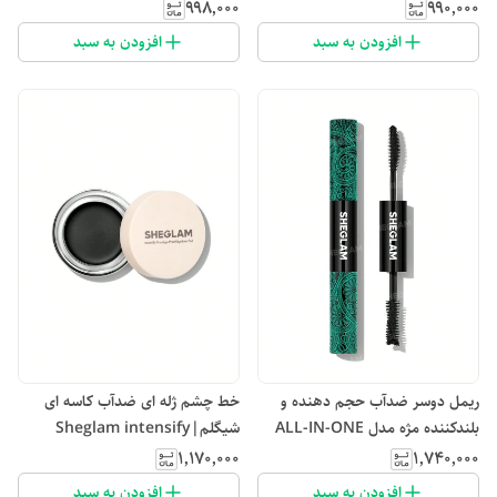
۹۹۸٬۰۰۰
۹۹۰٬۰۰۰
افزودن به سبد
افزودن به سبد
ریمل دوسر ضدآب حجم دهنده و
خط چشم ژله ای ضدآب کاسه ای
بلندکننده مژه مدل ALL-IN-ONE
شیگلم|Sheglam intensify
smudge proof eyeliner gel
VOLUME AND LENGTH
۱٬۱۷۰٬۰۰۰
۱٬۷۴۰٬۰۰۰
MASCARA SHEGLAM
افزودن به سبد
افزودن به سبد