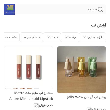
جستجو
آرایش لب
جدیدترین
برندها
قیمت
دسته‌بندی
فقط محصولات
ست رژ لب مایع مات Matte
روغن لب آبرسان Jelly Wow
Allure Mini Liquid Lipstick
Set
۱٬۹۸۰٬۰۰۰
۱٬۲۸۰٬۰۰۰