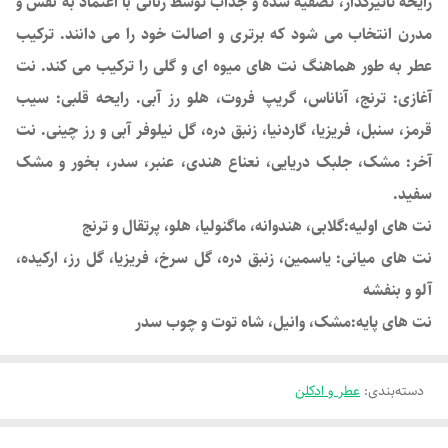
رایحه تاثیرگذار، تصفیه شده و جذاب توسط زنانی با اعتماد به نفس و
مدرن انتخاب می شود که برتری و اصالت خود را می دانند. ترکیب
عطر به طور هماهنگ نت های میوه ای و گلی را ترکیب می کند. نت
آغازی: ترنج، آناناس، گریپ فروت، هلو رز آبی. رایحه قلبی: سیب
قرمز، سنبل، فریزیا، گاردنیا، زنبق دره، گل نیلوفر آبی و رز چینی. نت
آخر: مشک، جلبک دریایی، نعناع هندی، عنبر، سدر، بخور و مشک
سفید.
نت های اولیه:گلابی، هندوانه، ماگنولیا، هلو، پرتقال و ترنج
نت های میانی: یاسمین، زنبق دره، گل سرخ، فریزیا، گل رز، ارکیده،
آلو و بنفشه
نت های پایه:مشک، وانیل، شاه توت و چوب سدر
دسته‌بندی
:
عطر و ادکلن