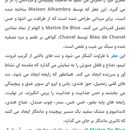
عطری گیرا را معرفی می کنیم که ماهیت پیچیدگی و مردانگی را در بر
می گیرد. این عطر که توسط Maison Alhambra ساخته شده
است، برای مردانی طراحی شده است که از ظرافت بی انتها و حس
تجمل قدردانی می کنند. Maitre De Blue با الهام از نماد نمادین
Bleu de Chanel توسط Chanel، گواهی بر طعم و مزه تصفیه
شده و سبک بی عیب و نقص است.
این
عطر
با طراوت آشکار می شود و نت های بالایی از گریپ فروت،
لیمو، نعناع و فلفل صورتی را به نمایش می گذارد که مقدمه ای نشاط
آور و سرزنده ایجاد می کند. همانطور که رایحه ایجاد می شود، نت
های قلبی زنجبیل، جوز هندی، یاس و ایزو ای سوپر عمق و پیچیدگی
می بخشند و حس جذابیت و جذابیت را برمی انگیزند. در نهایت،
رایحه های پایه بخور، خس خس، سدر، چوب صندل، نعناع هندی،
لابدانیوم و مشک سفید یک مسیر پیچیده و ماندگار ایجاد می کنند
که تاثیری ماندگار بر جای می گذارد.