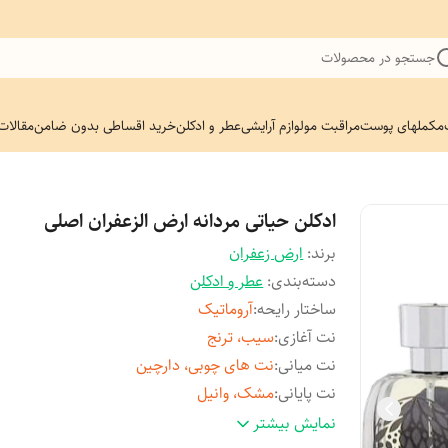
جستجو در محصولات
مکملهای پوست
مراقبت مو
لوازم آرایشی
عطر و ادکلن
خرید اقساطی بدون ضامن
مقالات
ادکلن حیاتی مردانه ارض الزعفران اصلی
برند:
ارض زعفران
دسته‌بندی
:
عطر و ادکلن
ساختار رایحه
:
آروماتیک
نت آغازی
:
سیب، ترنج
نت میانی
:
نت های چوبی، دارچین
نت پایانی
:
مشک، وانیل
بهترین فصل استفاده
:
چهار فصل
نمایش بیشتر