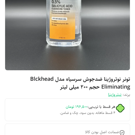
تونر نوتروژینا ضدجوش سرسیاه مدل Blckhead
Eliminating حجم 200 میلی لیتر
برند:
نیتروژینا
هر قسط با ترب‌پی:
۱۹۶٬۵۰۰
تومان
۴ قسط ماهانه. بدون سود، چک و ضامن.
ضمانت اصل بودن کالا