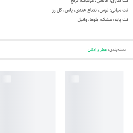
نت آغازی: آناناس، مرکبات، ترنج
نت میانی: توس، نعناع هندی، یاس، گل رز
نت پایه: مشک، بلوط، وانیل
دسته‌بندی
:
عطر و ادکلن