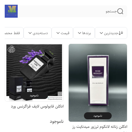
جستجو
جدیدترین
برندها
قیمت
دسته‌بندی
فقط محصولات
ناموجود
ادکلن فابولوس لایف فراگرنس ورد
ناموجود
ناموجود
ادکلن زنانه لانکوم ترزور میدنایت رز