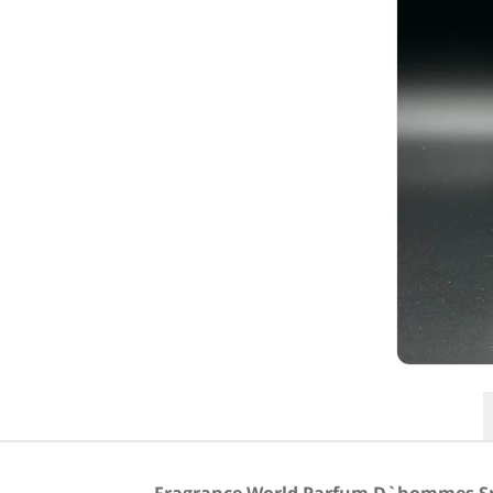
نت آغازی
:
لیمو آمالفی، گریپ فروت، ترنج
نت میانی
:
زنجبیل، وتیور و سرو ویرجینیا
نت پایانی
:
اسطوخودوس، چوب صندل و رزماری.