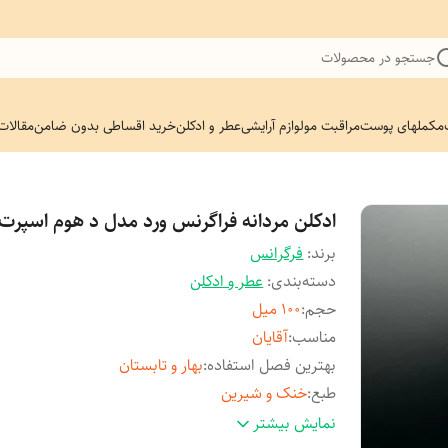
جستجو در محصولات
مکملهای پوست
مراقبت مو
لوازم آرایشی
عطر و ادکلن
خرید اقساطی بدون ضامن
مقالات
ادکلن مردانه فراگرنس ورد مدل د هوم اسپرت
برند:
فرگرانس
دسته‌بندی
:
عطر و ادکلن
حجم
:
۱۰۰ میل
مناسب
:
آقایان
بهترین فصل استفاده
:
بهار و تابستان
طبع
:
خنک و شیرین
اصالت کالا
:
اصل
نمایش بیشتر