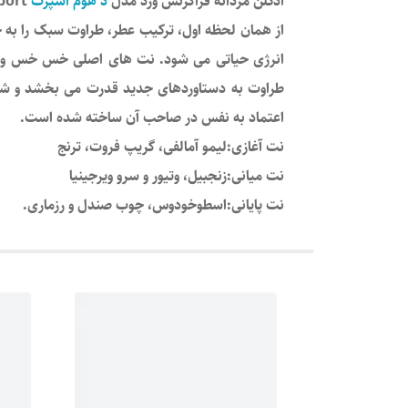
ادکلن مردانه فراگرنس ورد مدل
د هوم اسپرت
Fragrance World Parfum D`hommes Sport
از همان لحظه اول، ترکیب عطر، طراوت سبک را به
انرژی حیاتی می شود. نت های اصلی خس خس و چوب ص
طراوت به دستاوردهای جدید قدرت می بخشد و شما 
اعتماد به نفس در صاحب آن ساخته شده است.
نت آغازی:لیمو آمالفی، گریپ فروت، ترنج
نت میانی:زنجبیل، وتیور و سرو ویرجینیا
نت پایانی:اسطوخودوس، چوب صندل و رزماری.