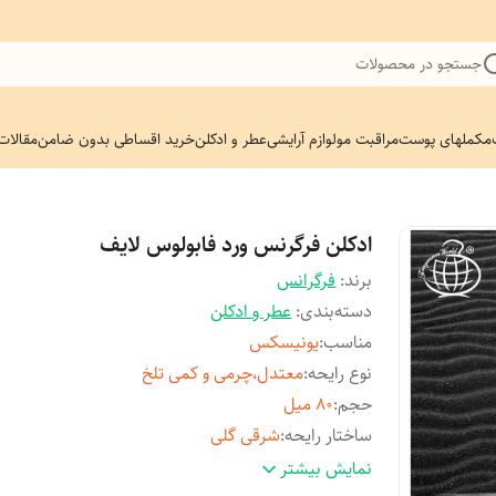
جستجو در محصولات
مکملهای پوست
مراقبت مو
لوازم آرایشی
عطر و ادکلن
خرید اقساطی بدون ضامن
مقالات
ادکلن فرگرنس ورد فابولوس لایف
برند:
فرگرانس
دسته‌بندی
:
عطر و ادکلن
مناسب
:
یونیسکس
نوع رایحه
:
معتدل،چرمی و کمی تلخ
حجم
:
80 میل
ساختار رایحه
:
شرقی گلی
اصالت کالا
:
اصل
نمایش بیشتر