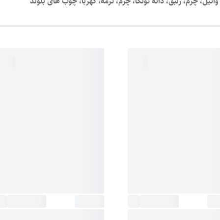
نیل، چرم، زنبق، دانه تونکا، چرم، ترمه، کهربا، چوب های بلوند