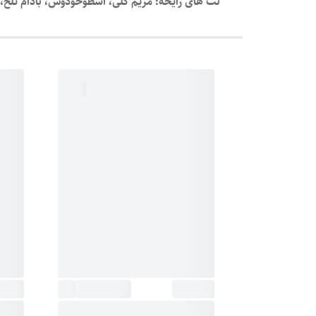
نت های رایحه: مریم گلی، اسطوخودوس، بادام تلخ، وا